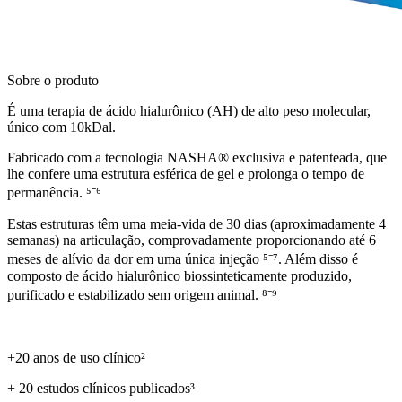
Sobre o produto
É uma terapia de ácido hialurônico (AH) de alto peso molecular,
único com 10kDal.
Fabricado com a tecnologia NASHA® exclusiva e patenteada, que
lhe confere uma estrutura esférica de gel e prolonga o tempo de
permanência. ⁵⁻⁶
Estas estruturas têm uma meia-vida de 30 dias (aproximadamente 4
semanas) na articulação, comprovadamente proporcionando até 6
meses de alívio da dor em uma única injeção ⁵⁻⁷. Além disso é
composto de ácido hialurônico biossinteticamente produzido,
purificado e estabilizado sem origem animal. ⁸⁻⁹
⠀
+20 anos de uso clínico²
+ 20 estudos clínicos publicados³