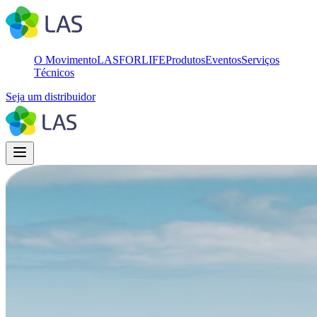
O Movimento
LASFORLIFE
Produtos
Eventos
Serviços
Técnicos
Seja um distribuidor